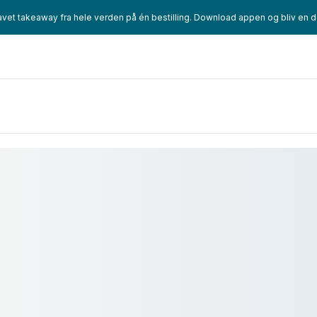
t takeaway fra hele verden på én bestilling. Download appen og bliv en 